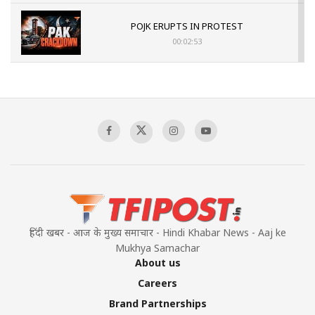
POJK ERUPTS IN PROTEST
00:02:53
The Indian Air Force Mission That Broke
Pakistan's Backbone at Tiger Hill | Op Safed
Sagar
00:58:34
Pakistan’s Plebiscite Claim: The Missing
Context of the UN Framework
00:03:23
हिंदी खबर - आज के मुख्य समाचार - Hindi Khabar News - Aaj ke
Mukhya Samachar
About us
Careers
Brand Partnerships