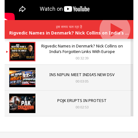
इस समय चल रहा है
Rigvedic Names in Denmark? Nick Collins on India’s Forgotten Links With Europe
Rigvedic Names in Denmark? Nick Collins on
India’s Forgotten Links With Europe
00:32:39
INS NIPUN: MEET INDIA’S NEW DSV
00:03:05
POJK ERUPTS IN PROTEST
00:02:53
The Indian Air Force Mission That Broke
Pakistan's Backbone at Tiger Hill | Op Safed
Sagar