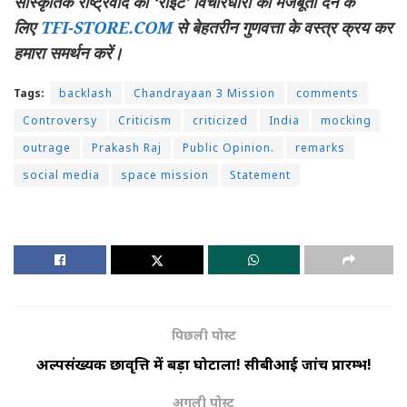
सांस्कृतिक राष्ट्रवाद की ‘राइट’ विचारधारा को मजबूती देने के
लिए
TFI-STORE.COM
से बेहतरीन गुणवत्ता के वस्त्र क्रय कर
हमारा समर्थन करें।
Tags:
backlash
Chandrayaan 3 Mission
comments
Controversy
Criticism
criticized
India
mocking
outrage
Prakash Raj
Public Opinion.
remarks
social media
space mission
Statement
पिछली पोस्ट
अल्पसंख्यक छात्रवृत्ति में बड़ा घोटाला! सीबीआई जांच प्रारम्भ!
अगली पोस्ट