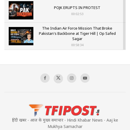
POJK ERUPTS IN PROTEST
00:02:53
The Indian Air Force Mission That Broke
Pakistan's Backbone at Tiger Hill | Op Safed
Sagar
00:58:34
Pakistan’s Plebiscite Claim: The Missing
Context of the UN Framework
00:03:23
TRUMP'S PHARMA TARIFF SHOCK
00:03:54
हिंदी खबर - आज के मुख्य समाचार - Hindi Khabar News - Aaj ke
Mukhya Samachar