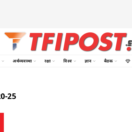
अर्थव्यवस्था
रक्षा
विश्व
ज्ञान
बैठक
20-25