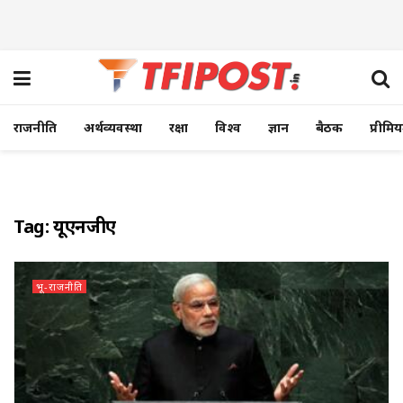
राजनीति
अर्थव्यवस्था
रक्षा
विश्व
ज्ञान
बैठक
प्रीमि
Tag:
यूएनजीए
भू-राजनीति