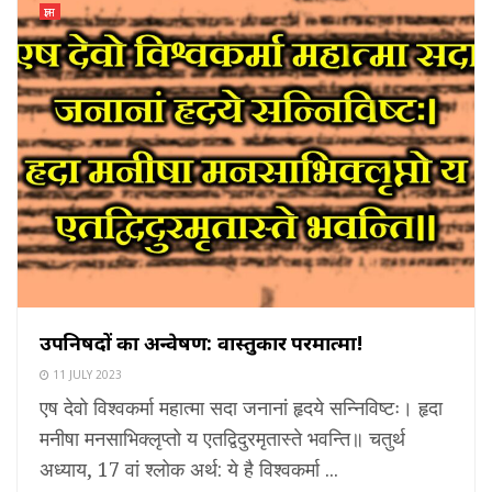
ज्ञान
उपनिषदों का अन्वेषण: वास्तुकार परमात्मा!
11 JULY 2023
एष देवो विश्वकर्मा महात्मा सदा जनानां हृदये सन्निविष्टः। हृदा
मनीषा मनसाभिक्लृप्तो य एतद्विदुरमृतास्ते भवन्ति॥ चतुर्थ
अध्याय, 17 वां श्लोक अर्थ: ये है विश्वकर्मा ...