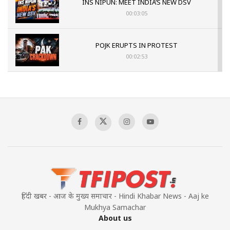
INS NIPUN: MEET INDIA’S NEW DSV
00:03:05
POJK ERUPTS IN PROTEST
00:02:53
The Indian Air Force Mission That Broke
Pakistan's Backbone at Tiger Hill | Op Safed
Sagar
00:58:34
Pakistan’s Plebiscite Claim: The Missing
Context of the UN Framework
00:03:23
हिंदी खबर - आज के मुख्य समाचार - Hindi Khabar News - Aaj ke
Mukhya Samachar
About us