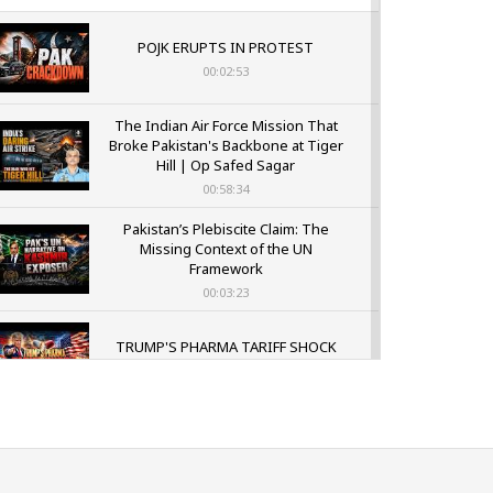
POJK ERUPTS IN PROTEST
00:02:53
The Indian Air Force Mission That
Broke Pakistan's Backbone at Tiger
Hill | Op Safed Sagar
00:58:34
Pakistan’s Plebiscite Claim: The
Missing Context of the UN
Framework
00:03:23
TRUMP'S PHARMA TARIFF SHOCK
00:03:54