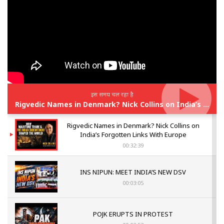
इस समय चल रहा है
Rigvedic Names in Denmark? Nick Collins on India’s Forgotten Links With Europe
Rigvedic Names in Denmark? Nick Collins on
India’s Forgotten Links With Europe
00:32:39
INS NIPUN: MEET INDIA’S NEW DSV
00:03:05
POJK ERUPTS IN PROTEST