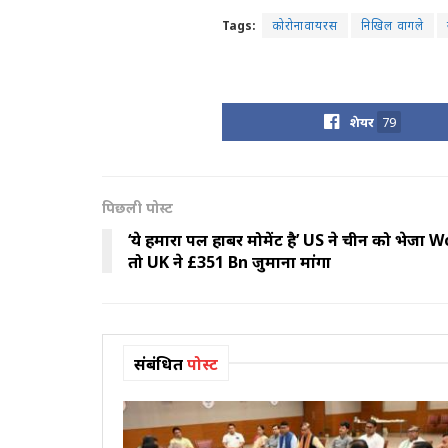
Tags:
कोरोनावायरस
निखिल वागले
शेयर
79
पिछली पोस्ट
‘ये हमारा पर्ल हार्बर मोमेंट है’ US ने चीन को भेजा
तो UK ने £351 Bn जुर्माना मांगा
संबंधित
पोस्ट