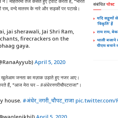
 ने। मोहतरमा तंज कसते हुए ट्वीट करती हैं, “भारत
संबंधित
पोस्ट
 राम, वन्दे मातरम के नारे और सड़कों पर पटाखे।
यदि सद्गुणों स
‘विकृति’ हैं
i, jai sherawali, Jai Shri Ram,
राम राम, बे
hants, firecrackers on the
थाली बजाने से
 bhaag gaya.
पीएम बनाने 
(@RanaAyyub)
April 5, 2020
ें खुलेआम जनता का मज़ाक उड़ाते हुए नजर आए।
ते हैं, “आज मेरा घर – #अंधेरनगरीचौपटराजा”।
y house.
#अंधेर_नगरी_चौपट_राजा
pic.twitter.com
(@waglenikhil)
April 5, 2020