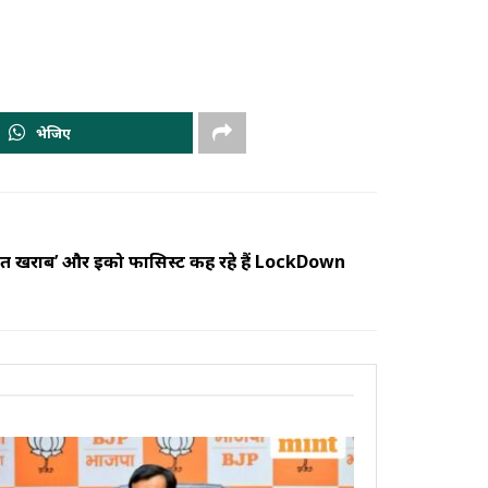
भेजिए
 हालत खराब’ और ईको फासिस्ट कह रहे हैं LockDown