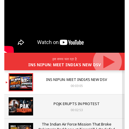
इस समय चल रहा है
INS NIPUN: MEET INDIA’S NEW DSV
INS NIPUN: MEET INDIA’S NEW DSV
00:03:05
POJK ERUPTS IN PROTEST
00:02:53
The Indian Air Force Mission That Broke