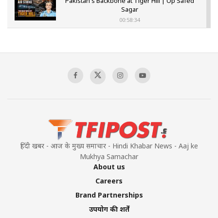
Pakistan's Backbone at Tiger Hill | Op Safed
Sagar
00:58:34
Pakistan’s Plebiscite Claim: The Missing
Context of the UN Framework
00:03:23
TRUMP'S PHARMA TARIFF SHOCK
00:03:54
हिंदी खबर - आज के मुख्य समाचार - Hindi Khabar News - Aaj ke
Mukhya Samachar
About us
Careers
Brand Partnerships
उपयोग की शर्तें