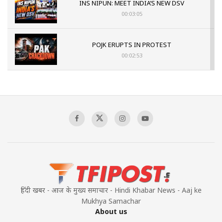
INS NIPUN: MEET INDIA’S NEW DSV
00:03:05
POJK ERUPTS IN PROTEST
00:02:53
The Indian Air Force Mission That Broke
Pakistan's Backbone at Tiger Hill | Op Safed
Sagar
00:58:34
Pakistan’s Plebiscite Claim: The Missing
Context of the UN Framework
00:03:23
हिंदी खबर - आज के मुख्य समाचार - Hindi Khabar News - Aaj ke
Mukhya Samachar
About us