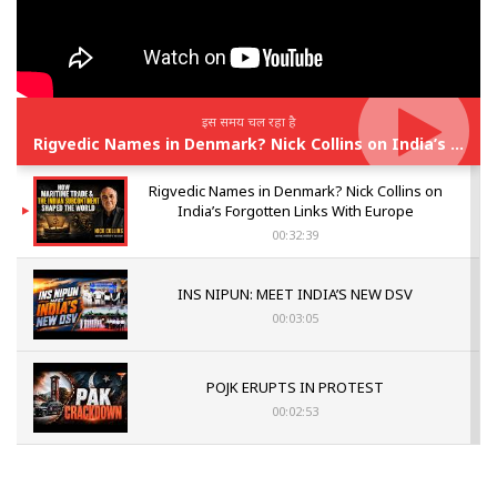
इस समय चल रहा है
Rigvedic Names in Denmark? Nick Collins on India’s Forgotten Links With Europe
Rigvedic Names in Denmark? Nick Collins on
India’s Forgotten Links With Europe
00:32:39
INS NIPUN: MEET INDIA’S NEW DSV
00:03:05
POJK ERUPTS IN PROTEST
00:02:53
The Indian Air Force Mission That Broke
Pakistan's Backbone at Tiger Hill | Op Safed