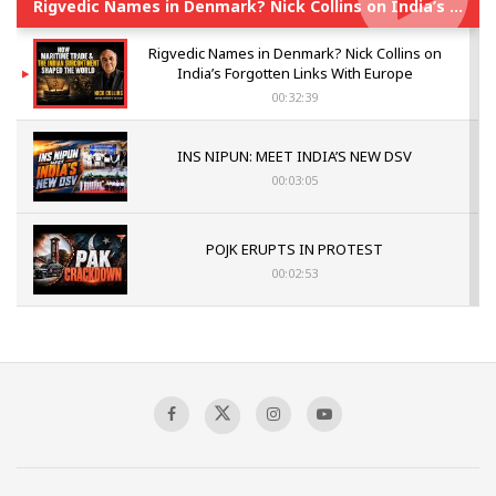
Rigvedic Names in Denmark? Nick Collins on India’s Forgotten Links With Europe
Rigvedic Names in Denmark? Nick Collins on
India’s Forgotten Links With Europe
00:32:39
INS NIPUN: MEET INDIA’S NEW DSV
00:03:05
POJK ERUPTS IN PROTEST
00:02:53
The Indian Air Force Mission That Broke
Pakistan's Backbone at Tiger Hill | Op Safed
Sagar
00:58:34
Pakistan’s Plebiscite Claim: The Missing
Context of the UN Framework
00:03:23