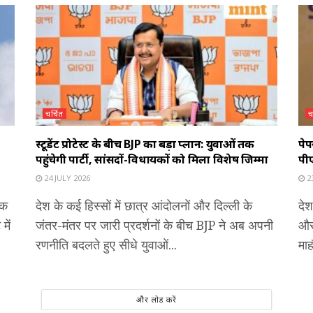
चर्चित
च
स्टूडेंट प्रोटेस्ट के बीच BJP का बड़ा प्लान: युवाओं तक
पेप
पहुंचेगी पार्टी, सांसदों-विधायकों को मिला विशेष जिम्मा
पीए
24 JULY 2026
23
एक
देश के कई हिस्सों में छात्र आंदोलनों और दिल्ली के
देश
में
जंतर-मंतर पर जारी प्रदर्शनों के बीच BJP ने अब अपनी
और 
रणनीति बदलते हुए सीधे युवाओं...
माह
और लोड करें