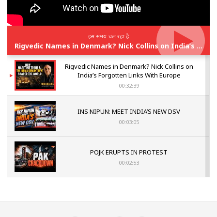
इस समय चल रहा है
Rigvedic Names in Denmark? Nick Collins on India’s Forgotten Links With Europe
Rigvedic Names in Denmark? Nick Collins on
India’s Forgotten Links With Europe
00:32:39
INS NIPUN: MEET INDIA’S NEW DSV
00:03:05
POJK ERUPTS IN PROTEST
00:02:53
The Indian Air Force Mission That Broke
Pakistan's Backbone at Tiger Hill | Op Safed
Sagar
00:58:34