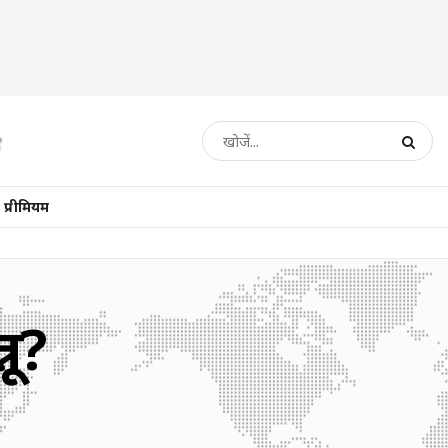
प्रीमियम
नू?