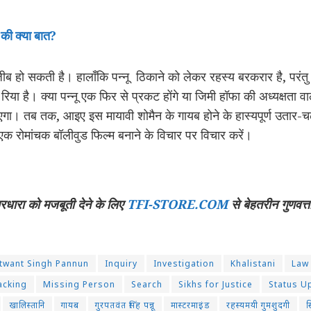
 की क्या बात?
ब हो सकती है। हालाँकि पन्नू ठिकाने को लेकर रहस्य बरकरार है, परंतु ज
 रिया है। क्या पन्नू एक फिर से प्रकट होंगे या जिमी हॉफा की अध्यक्षता वा
ा। तब तक, आइए इस मायावी शोमैन के गायब होने के हास्यपूर्ण उतार-च
एक रोमांचक बॉलीवुड फिल्म बनाने के विचार पर विचार करें।
चारधारा को मजबूती देने के लिए
TFI-STORE.COM
से बेहतरीन गुणवत्त
twant Singh Pannun
Inquiry
Investigation
Khalistani
Law
acking
Missing Person
Search
Sikhs for Justice
Status U
खालिस्तानि
गायब
गुरपतवंत सिंह पन्नू
मास्टरमाइंड
रहस्यमयी गुमशुदगी
स