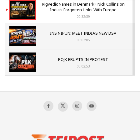
Rigvedic Names in Denmark? Nick Collins on
India’s Forgotten Links With Europe
00:32:39
INS NIPUN: MEET INDIA’S NEW DSV
00:03:05
POJK ERUPTS IN PROTEST
00:02:53
The Indian Air Force Mission That Broke
Pakistan's Backbone at Tiger Hill | Op Safed
Sagar
00:58:34
Pakistan’s Plebiscite Claim: The Missing
Context of the UN Framework
00:03:23