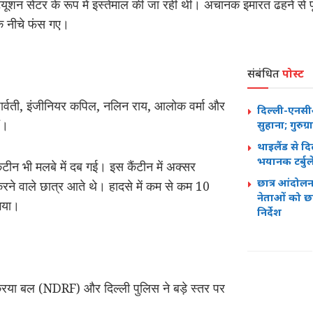
ूशन सेंटर के रूप में इस्तेमाल की जा रही थी। अचानक इमारत ढहने से पू
के नीचे फंस गए।
संबंधित
पोस्ट
 पार्वती, इंजीनियर कपिल, नलिन राय, आलोक वर्मा और
दिल्ली-एनस
ं।
सुहाना; गुरुग
थाइलैंड से द
भयानक टर्बुल
टीन भी मलबे में दब गई। इस कैंटीन में अक्सर
छात्र आंदोल
 करने वाले छात्र आते थे। हादसे में कम से कम 10
नेताओं को छा
गया।
निर्देश
क्रिया बल (NDRF) और दिल्ली पुलिस ने बड़े स्तर पर