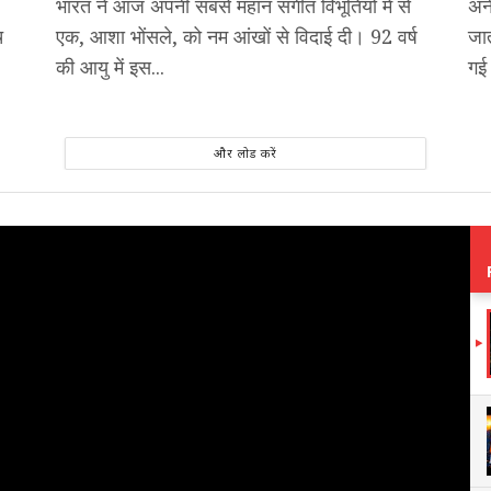
भारत ने आज अपनी सबसे महान संगीत विभूतियों में से
अनी
च
एक, आशा भोंसले, को नम आंखों से विदाई दी। 92 वर्ष
जात
की आयु में इस...
गई 
और लोड करें