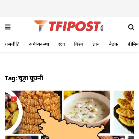
राजनीति
अर्थव्यवस्था
रक्षा
विश्व
ज्ञान
बैठक
प्रीमि
Tag:
चूड़ा घूघनी
ज्ञान