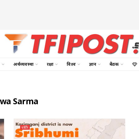
अर्थव्यवस्था
रक्षा
विश्व
ज्ञान
बैठक
swa Sarma
चर्चित