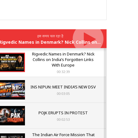
इस समय चल रहा है
Rigvedic Names in Denmark? Nick Collins on India’s Forgotten Links With Europe
Rigvedic Names in Denmark? Nick
Collins on India’s Forgotten Links
With Europe
00:32:39
INS NIPUN: MEET INDIA’S NEW DSV
00:03:05
POJK ERUPTS IN PROTEST
00:02:53
The Indian Air Force Mission That