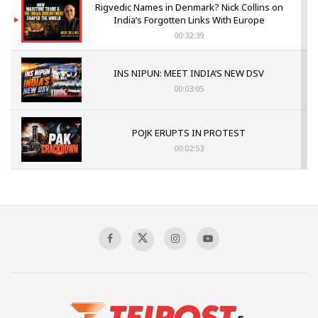
Rigvedic Names in Denmark? Nick Collins on
India’s Forgotten Links With Europe
00:32:39
INS NIPUN: MEET INDIA’S NEW DSV
00:03:05
POJK ERUPTS IN PROTEST
00:02:53
The Indian Air Force Mission That Broke
Pakistan's Backbone at Tiger Hill | Op Safed
Sagar
00:58:34
Pakistan’s Plebiscite Claim: The Missing
Context of the UN Framework
00:03:23