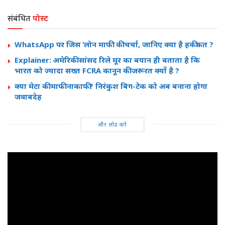
संबंधित
पोस्ट
WhatsApp पर जिस ‘लोन माफी’ की चर्चा, जानिए क्या है हकीकत ?
Explainer: अमेरिकी सांसद रिले मूर का बयान ही बताता है कि
भारत को ज्यादा सख्त FCRA कानून की जरूरत क्यों है ?
क्या मेटा की माफी नाकाफी? निरंकुश बिग-टेक को अब बनाना होगा
जवाबदेह
और लोड करें