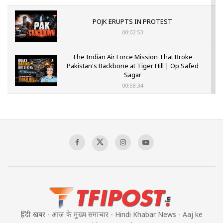
POJK ERUPTS IN PROTEST
00:02:53
The Indian Air Force Mission That Broke
Pakistan's Backbone at Tiger Hill | Op Safed
Sagar
00:58:34
Pakistan’s Plebiscite Claim: The Missing
Context of the UN Framework
00:03:23
TRUMP'S PHARMA TARIFF SHOCK
00:03:54
हिंदी खबर - आज के मुख्य समाचार - Hindi Khabar News - Aaj ke