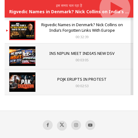
इस समय चल रहा है
Rigvedic Names in Denmark? Nick Collins on India’s Forgotten Links With Europe
Rigvedic Names in Denmark? Nick Collins on
India’s Forgotten Links With Europe
00:32:39
INS NIPUN: MEET INDIA’S NEW DSV
00:03:05
POJK ERUPTS IN PROTEST
00:02:53
The Indian Air Force Mission That Broke
Pakistan's Backbone at Tiger Hill | Op Safed
Sagar
00:58:34
Pakistan’s Plebiscite Claim: The Missing
Context of the UN Framework