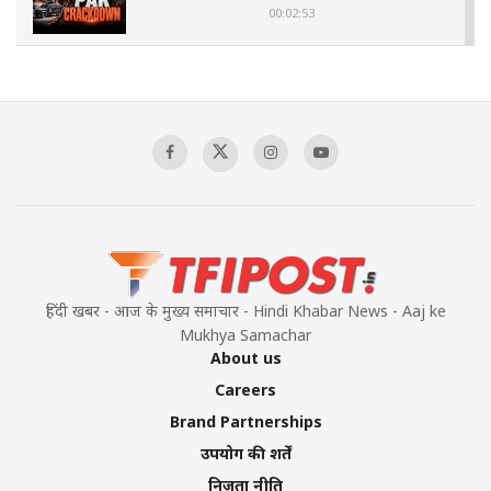
00:02:53
The Indian Air Force Mission That Broke
Pakistan's Backbone at Tiger Hill | Op Safed
Sagar
00:58:34
Pakistan’s Plebiscite Claim: The Missing
Context of the UN Framework
00:03:23
हिंदी खबर - आज के मुख्य समाचार - Hindi Khabar News - Aaj ke
Mukhya Samachar
About us
Careers
Brand Partnerships
उपयोग की शर्तें
निजता नीति