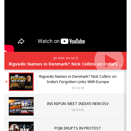
इस समय चल रहा है
Rigvedic Names in Denmark? Nick Collins on India’s Forgotten Links With Europe
Rigvedic Names in Denmark? Nick Collins on
India’s Forgotten Links With Europe
00:32:39
INS NIPUN: MEET INDIA’S NEW DSV
00:03:05
POJK ERUPTS IN PROTEST