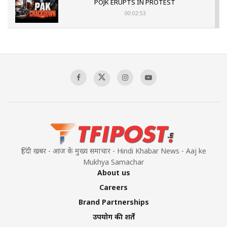
POJK ERUPTS IN PROTEST
00:02:53
The Indian Air Force Mission That Broke
Pakistan's Backbone at Tiger Hill | Op Safed
Sagar
00:58:34
Pakistan’s Plebiscite Claim: The Missing
Context of the UN Framework
00:03:23
हिंदी खबर - आज के मुख्य समाचार - Hindi Khabar News - Aaj ke
Mukhya Samachar
About us
Careers
Brand Partnerships
उपयोग की शर्तें