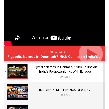
इस समय चल रहा है
Rigvedic Names in Denmark? Nick Collins on India’s Forgotten Links With Europe
Rigvedic Names in Denmark? Nick Collins on
India’s Forgotten Links With Europe
00:32:39
INS NIPUN: MEET INDIA’S NEW DSV
00:03:05