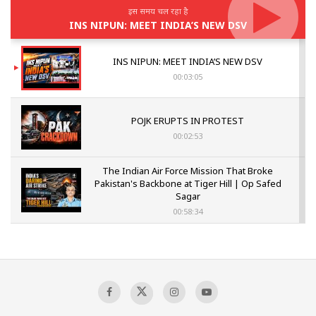
इस समय चल रहा है
INS NIPUN: MEET INDIA’S NEW DSV
INS NIPUN: MEET INDIA’S NEW DSV
00:03:05
POJK ERUPTS IN PROTEST
00:02:53
The Indian Air Force Mission That Broke
Pakistan's Backbone at Tiger Hill | Op Safed
Sagar
00:58:34
Pakistan’s Plebiscite Claim: The Missing
Context of the UN Framework
00:03:23
TRUMP'S PHARMA TARIFF SHOCK