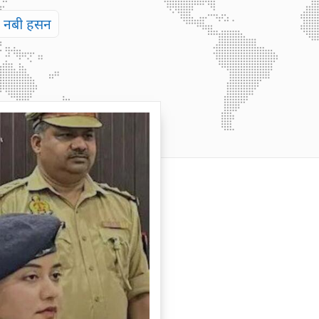
था नबी हसन