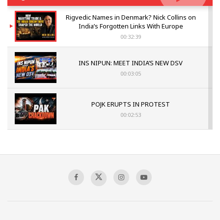
Rigvedic Names in Denmark? Nick Collins on
India’s Forgotten Links With Europe
00:32:39
INS NIPUN: MEET INDIA’S NEW DSV
00:03:05
POJK ERUPTS IN PROTEST
00:02:53
The Indian Air Force Mission That Broke
Pakistan's Backbone at Tiger Hill | Op Safed
Sagar
00:58:34
Pakistan’s Plebiscite Claim: The Missing
Context of the UN Framework
00:03:23