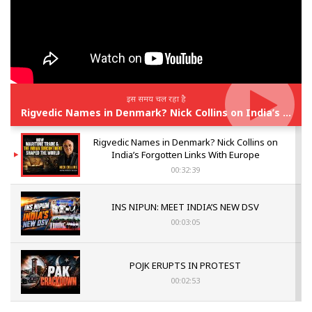
इस समय चल रहा है
Rigvedic Names in Denmark? Nick Collins on India’s Forgotten Links With Europe
Rigvedic Names in Denmark? Nick Collins on
India’s Forgotten Links With Europe
00:32:39
INS NIPUN: MEET INDIA’S NEW DSV
00:03:05
POJK ERUPTS IN PROTEST
00:02:53