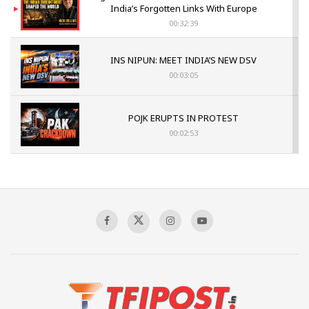
India’s Forgotten Links With Europe
00:32:39
INS NIPUN: MEET INDIA’S NEW DSV
00:03:05
POJK ERUPTS IN PROTEST
00:02:53
The Indian Air Force Mission That Broke
Pakistan's Backbone at Tiger Hill | Op Safed
Sagar
00:58:34
Pakistan’s Plebiscite Claim: The Missing
Context of the UN Framework
00:03:23