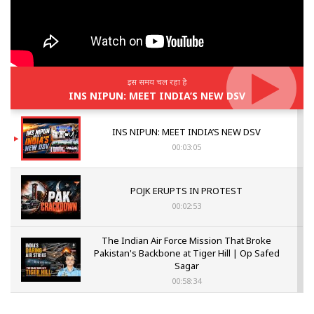
इस समय चल रहा है
INS NIPUN: MEET INDIA’S NEW DSV
INS NIPUN: MEET INDIA’S NEW DSV
00:03:05
POJK ERUPTS IN PROTEST
00:02:53
The Indian Air Force Mission That Broke
Pakistan's Backbone at Tiger Hill | Op Safed
Sagar
00:58:34
Pakistan’s Plebiscite Claim: The Missing