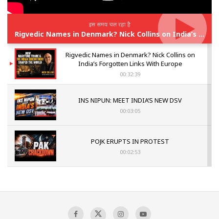
इस समय चल रहा है
Rigvedic Names in Denmark? Nick Collins on India’s Forgotten Links With Europe
Rigvedic Names in Denmark? Nick Collins on
India’s Forgotten Links With Europe
00:32:39
INS NIPUN: MEET INDIA’S NEW DSV
00:03:05
POJK ERUPTS IN PROTEST
00:02:53
The Indian Air Force Mission That Broke
Pakistan's Backbone at Tiger Hill | Op Safed
Sagar
00:58:34