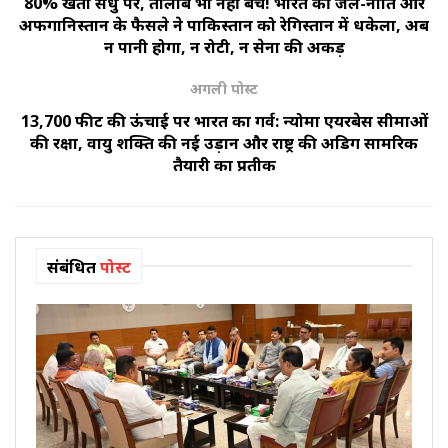
80% खेती सिंधु पर, तालाब भी नहीं बचे! भारत की जल-नीति और
अफगानिस्तान के फैसले ने पाकिस्तान को रेगिस्तान में धकेला, अब
न पानी होगा, न रोटी, न सेना की अकड़
अगली पोस्ट
13,700 फीट की ऊंचाई पर भारत का गर्व: न्योमा एयरबेस सीमाओं
की रक्षा, वायु शक्ति की नई उड़ान और राष्ट्र की अडिग सामरिक
तैयारी का प्रतीक
संबंधित
पोस्ट