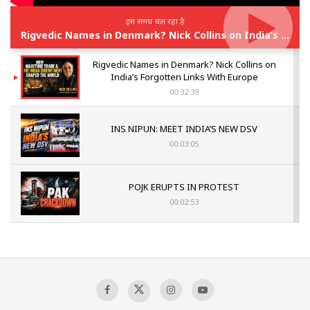
इस समय चल रहा है
Rigvedic Names in Denmark? Nick Collins on India’s Forgotten Links With Europe
Rigvedic Names in Denmark? Nick Collins on
India’s Forgotten Links With Europe
00:32:39
INS NIPUN: MEET INDIA’S NEW DSV
00:03:05
POJK ERUPTS IN PROTEST
00:02:53
The Indian Air Force Mission That Broke
Pakistan's Backbone at Tiger Hill | Op Safed
Sagar
00:58:34
Pakistan’s Plebiscite Claim: The Missing