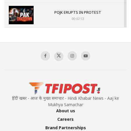
POJK ERUPTS IN PROTEST
00:02:53
The Indian Air Force Mission That Broke
Pakistan's Backbone at Tiger Hill | Op Safed
Sagar
00:58:34
Pakistan’s Plebiscite Claim: The Missing
Context of the UN Framework
00:03:23
हिंदी खबर - आज के मुख्य समाचार - Hindi Khabar News - Aaj ke
Mukhya Samachar
About us
Careers
Brand Partnerships