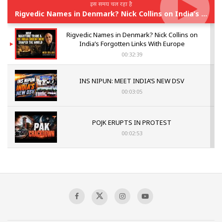
इस समय चल रहा है
Rigvedic Names in Denmark? Nick Collins on India’s Forgotten Links With Europe
Rigvedic Names in Denmark? Nick Collins on
India’s Forgotten Links With Europe
00:32:39
INS NIPUN: MEET INDIA’S NEW DSV
00:03:05
POJK ERUPTS IN PROTEST
00:02:53
The Indian Air Force Mission That Broke
Pakistan's Backbone at Tiger Hill | Op Safed
Sagar
00:58:34
Pakistan’s Plebiscite Claim: The Missing
Context of the UN Framework