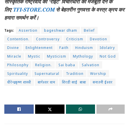
सांस्कृतिक राष्ट्रवाद की ‘राइट’ विचारधारा को मजबूती देने के
लिए
TFI-STORE.COM
से बेहतरीन गुणवत्ता के वस्त्र क्रय कर
हमारा समर्थन करें।
Tags:
Assertion
bageshwar dham
Belief
Contention.
Controversy
Criticism
Devotion
Divine
Enlightenment
Faith
Hinduism
Idolatry
Miracle
Mystic
Mysticism
Mythology
Not God
Philosophy
Religion.
Sai baba
Salvation
Spirituality
Supernatural
Tradition
Worship
धीरेन्द्र कृष्ण शास्त्री
बागेश्वर धाम
शिरडी साईं बाबा
सनातनी ईश्वर