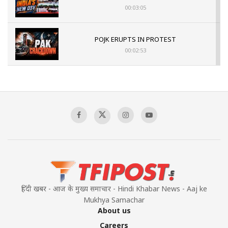
00:03:05
POJK ERUPTS IN PROTEST
00:02:53
The Indian Air Force Mission That Broke
Pakistan's Backbone at Tiger Hill | Op Safed
Sagar
00:58:34
Pakistan’s Plebiscite Claim: The Missing
Context of the UN Framework
00:03:23
हिंदी खबर - आज के मुख्य समाचार - Hindi Khabar News - Aaj ke
Mukhya Samachar
About us
Careers